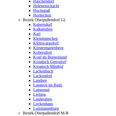
Haschendorf
Helenenschacht
Hochstraß
Horitschon
Bezirk Oberpullendorf I-L
Kaisersdorf
Kalkgruben
Karl
Kleinmutschen
Kleinwarasdorf
Klostermarienberg
Kobersdorf
Kogl im Burgenland
Kroatisch Geresdorf
Kroatisch Minihof
Lackenbach
Lackendorf
Landsee
Langeck im Bgld.
Langental
Liebing
Lindgraben
Lockenhaus
Lutzmannsburg
Bezirk Oberpullendorf M-R