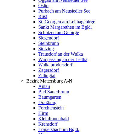
Oggau am Neusiedler See
Oslip
Purbach am Neusiedler See
Rust
St. Georgen am Leithagebirge
Sankt Margarethen im Bgld.
Schützen am Gebirge
Siegendorf
Steinbrunn
Stotzing
Trausdorf an der Wulka
Wimpassing an der Leitha
Wulkaprodersdorf
Zagersdorf
Zillingtal
Bezirk Mattersburg A-N
Antau
Bad Sauerbrunn
Baumgarten
Draßburg
Forchtenstein
Hirm
Kleinfrauenhaid
Krensdorf
Loipersbach im Bgld.