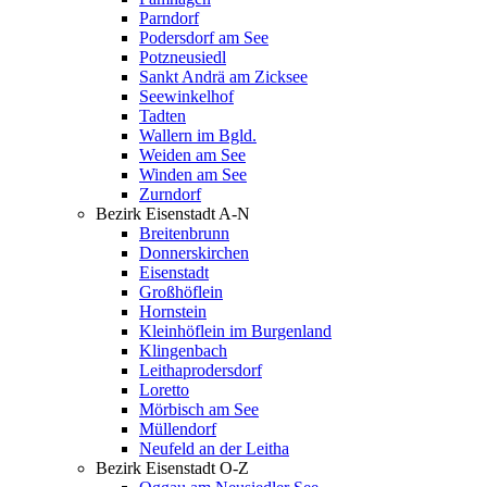
Parndorf
Podersdorf am See
Potzneusiedl
Sankt Andrä am Zicksee
Seewinkelhof
Tadten
Wallern im Bgld.
Weiden am See
Winden am See
Zurndorf
Bezirk Eisenstadt A-N
Breitenbrunn
Donnerskirchen
Eisenstadt
Großhöflein
Hornstein
Kleinhöflein im Burgenland
Klingenbach
Leithaprodersdorf
Loretto
Mörbisch am See
Müllendorf
Neufeld an der Leitha
Bezirk Eisenstadt O-Z