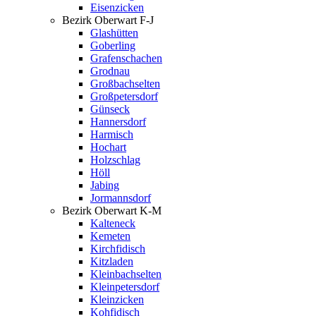
Eisenzicken
Bezirk Oberwart F-J
Glashütten
Goberling
Grafenschachen
Grodnau
Großbachselten
Großpetersdorf
Günseck
Hannersdorf
Harmisch
Hochart
Holzschlag
Höll
Jabing
Jormannsdorf
Bezirk Oberwart K-M
Kalteneck
Kemeten
Kirchfidisch
Kitzladen
Kleinbachselten
Kleinpetersdorf
Kleinzicken
Kohfidisch