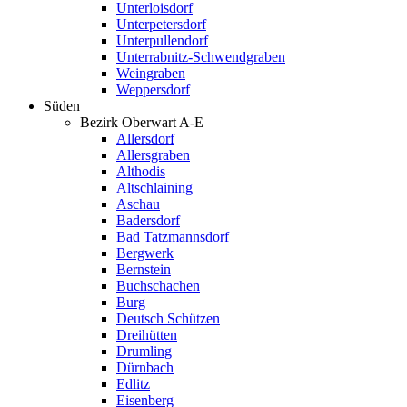
Unterloisdorf
Unterpetersdorf
Unterpullendorf
Unterrabnitz-Schwendgraben
Weingraben
Weppersdorf
Süden
Bezirk Oberwart A-E
Allersdorf
Allersgraben
Althodis
Altschlaining
Aschau
Badersdorf
Bad Tatzmannsdorf
Bergwerk
Bernstein
Buchschachen
Burg
Deutsch Schützen
Dreihütten
Drumling
Dürnbach
Edlitz
Eisenberg