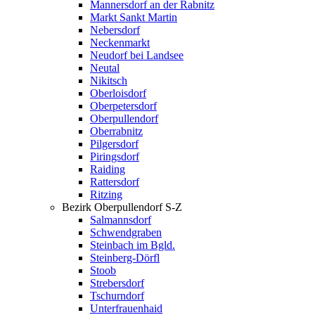
Mannersdorf an der Rabnitz
Markt Sankt Martin
Nebersdorf
Neckenmarkt
Neudorf bei Landsee
Neutal
Nikitsch
Oberloisdorf
Oberpetersdorf
Oberpullendorf
Oberrabnitz
Pilgersdorf
Piringsdorf
Raiding
Rattersdorf
Ritzing
Bezirk Oberpullendorf S-Z
Salmannsdorf
Schwendgraben
Steinbach im Bgld.
Steinberg-Dörfl
Stoob
Strebersdorf
Tschurndorf
Unterfrauenhaid