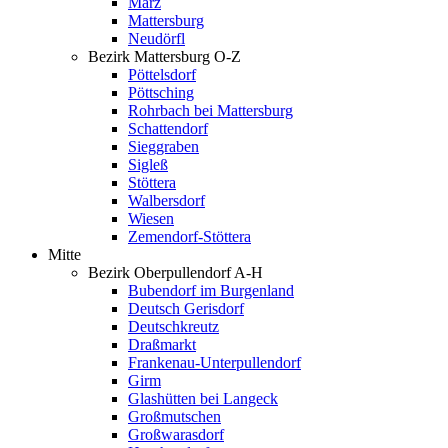
Marz
Mattersburg
Neudörfl
Bezirk Mattersburg O-Z
Pöttelsdorf
Pöttsching
Rohrbach bei Mattersburg
Schattendorf
Sieggraben
Sigleß
Stöttera
Walbersdorf
Wiesen
Zemendorf-Stöttera
Mitte
Bezirk Oberpullendorf A-H
Bubendorf im Burgenland
Deutsch Gerisdorf
Deutschkreutz
Draßmarkt
Frankenau-Unterpullendorf
Girm
Glashütten bei Langeck
Großmutschen
Großwarasdorf