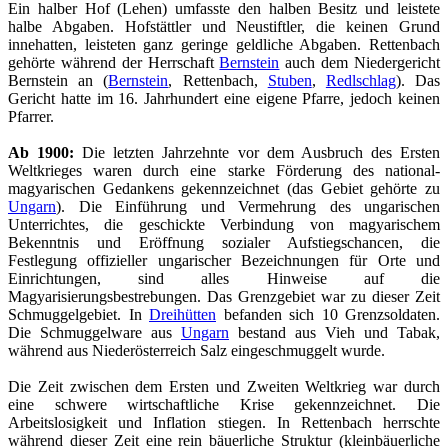
Ein halber Hof (Lehen) umfasste den halben Besitz und leistete
halbe Abgaben. Hofstättler und Neustiftler, die keinen Grund
innehatten, leisteten ganz geringe geldliche Abgaben. Rettenbach
gehörte während der Herrschaft
Bernstein
auch dem Niedergericht
Bernstein an (
Bernstein
, Rettenbach,
Stuben
,
Redlschlag
). Das
Gericht hatte im 16. Jahrhundert eine eigene Pfarre, jedoch keinen
Pfarrer.
Ab 1900:
Die letzten Jahrzehnte vor dem Ausbruch des Ersten
Weltkrieges waren durch eine starke Förderung des national-
magyarischen Gedankens gekennzeichnet (das Gebiet gehörte zu
Ungarn
). Die Einführung und Vermehrung des ungarischen
Unterrichtes, die geschickte Verbindung von magyarischem
Bekenntnis und Eröffnung sozialer Aufstiegschancen, die
Festlegung offizieller ungarischer Bezeichnungen für Orte und
Einrichtungen, sind alles Hinweise auf die
Magyarisierungsbestrebungen. Das Grenzgebiet war zu dieser Zeit
Schmuggelgebiet. In
Dreihütten
befanden sich 10 Grenzsoldaten.
Die Schmuggelware aus
Ungarn
bestand aus Vieh und Tabak,
während aus Niederösterreich Salz eingeschmuggelt wurde.
Die Zeit zwischen dem Ersten und Zweiten Weltkrieg war durch
eine schwere wirtschaftliche Krise gekennzeichnet. Die
Arbeitslosigkeit und Inflation stiegen. In Rettenbach herrschte
während dieser Zeit eine rein bäuerliche Struktur (kleinbäuerliche