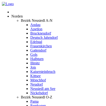
Norden
Bezirk Neusiedl A-N
Andau
Apetlon
Bruckneudorf
Deutsch Jahrndorf
Edelstal
Frauenkirchen
Gattendorf
Gols
Halbturn
Illmitz
Jois
Kaisersteinbruch
Kittsee
Mönchhof
Neudorf
Neusiedl am See
Nickelsdorf
Bezirk Neusiedl O-Z
Pama
Pamhagen