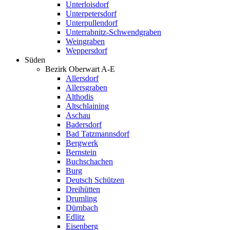
Unterloisdorf
Unterpetersdorf
Unterpullendorf
Unterrabnitz-Schwendgraben
Weingraben
Weppersdorf
Süden
Bezirk Oberwart A-E
Allersdorf
Allersgraben
Althodis
Altschlaining
Aschau
Badersdorf
Bad Tatzmannsdorf
Bergwerk
Bernstein
Buchschachen
Burg
Deutsch Schützen
Dreihütten
Drumling
Dürnbach
Edlitz
Eisenberg