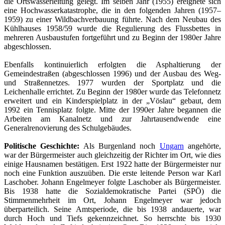
die Ortswasserleitung gelegt. Im selben Jahr (1955) ereignete sich
eine Hochwasserkatastrophe, die in den folgenden Jahren (1957–
1959) zu einer Wildbachverbauung führte. Nach dem Neubau des
Kühlhauses 1958/59 wurde die Regulierung des Flussbettes in
mehreren Ausbaustufen fortgeführt und zu Beginn der 1980er Jahre
abgeschlossen.
Ebenfalls kontinuierlich erfolgten die Asphaltierung der
Gemeindestraßen (abgeschlossen 1996) und der Ausbau des Weg-
und Straßennetzes. 1977 wurden der Sportplatz und die
Leichenhalle errichtet. Zu Beginn der 1980er wurde das Telefonnetz
erweitert und ein Kinderspielplatz in der „Vöslau“ gebaut, dem
1992 ein Tennisplatz folgte. Mitte der 1990er Jahre begannen die
Arbeiten am Kanalnetz und zur Jahrtausendwende eine
Generalrenovierung des Schulgebäudes.
Politische Geschichte:
Als Burgenland noch
Ungarn
angehörte,
war der Bürgermeister auch gleichzeitig der Richter im Ort, wie dies
einige Hausnamen bestätigen. Erst 1922 hatte der Bürgermeister nur
noch eine Funktion auszuüben. Die erste leitende Person war Karl
Laschober. Johann Engelmeyer folgte Laschober als Bürgermeister.
Bis 1938 hatte die Sozialdemokratische Partei (SPÖ) die
Stimmenmehrheit im Ort, Johann Engelmeyer war jedoch
überparteilich. Seine Amtsperiode, die bis 1938 andauerte, war
durch Hoch und Tiefs gekennzeichnet. So herrschte bis 1930