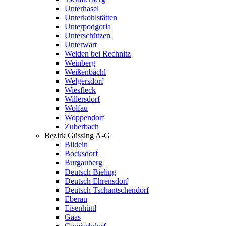
Unterhasel
Unterkohlstätten
Unterpodgoria
Unterschützen
Unterwart
Weiden bei Rechnitz
Weinberg
Weißenbachl
Welgersdorf
Wiesfleck
Willersdorf
Wolfau
Woppendorf
Zuberbach
Bezirk Güssing A-G
Bildein
Bocksdorf
Burgauberg
Deutsch Bieling
Deutsch Ehrensdorf
Deutsch Tschantschendorf
Eberau
Eisenhüttl
Gaas