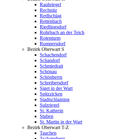
Rauhriegel
Rechnitz
Redlschlag
Rettenbach
Riedlingsdorf
Rohrbach an der Teich
Rotenturm
Rumpersdorf
Bezirk Oberwart S
Schachendorf
Schandorf
Schmiedrait
Schönau
Schönherrn
Schreibersdorf
Siget in der Wart
Spitzzicken
Stadtschlaining
Sulzriegel
St. Kathrein
Stuben
St. Martin in der Wart
Bezirk Oberwart T-Z
Tauchen
Tschaterberg