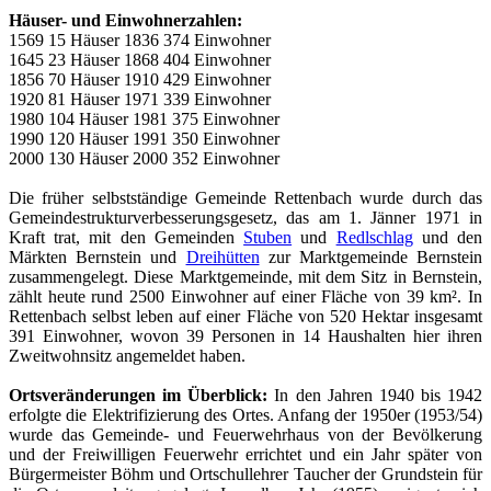
Häuser- und Einwohnerzahlen:
1569 15 Häuser 1836 374 Einwohner
1645 23 Häuser 1868 404 Einwohner
1856 70 Häuser 1910 429 Einwohner
1920 81 Häuser 1971 339 Einwohner
1980 104 Häuser 1981 375 Einwohner
1990 120 Häuser 1991 350 Einwohner
2000 130 Häuser 2000 352 Einwohner
Die früher selbstständige Gemeinde Rettenbach wurde durch das
Gemeindestrukturverbesserungsgesetz, das am 1. Jänner 1971 in
Kraft trat, mit den Gemeinden
Stuben
und
Redlschlag
und den
Märkten Bernstein und
Dreihütten
zur Marktgemeinde Bernstein
zusammengelegt. Diese Marktgemeinde, mit dem Sitz in Bernstein,
zählt heute rund 2500 Einwohner auf einer Fläche von 39 km². In
Rettenbach selbst leben auf einer Fläche von 520 Hektar insgesamt
391 Einwohner, wovon 39 Personen in 14 Haushalten hier ihren
Zweitwohnsitz angemeldet haben.
Ortsveränderungen im Überblick:
In den Jahren 1940 bis 1942
erfolgte die Elektrifizierung des Ortes. Anfang der 1950er (1953/54)
wurde das Gemeinde- und Feuerwehrhaus von der Bevölkerung
und der Freiwilligen Feuerwehr errichtet und ein Jahr später von
Bürgermeister Böhm und Ortschullehrer Taucher der Grundstein für