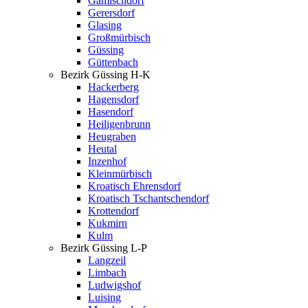
Gamischdorf
Gerersdorf
Glasing
Großmürbisch
Güssing
Güttenbach
Bezirk Güssing H-K
Hackerberg
Hagensdorf
Hasendorf
Heiligenbrunn
Heugraben
Heutal
Inzenhof
Kleinmürbisch
Kroatisch Ehrensdorf
Kroatisch Tschantschendorf
Krottendorf
Kukmirn
Kulm
Bezirk Güssing L-P
Langzeil
Limbach
Ludwigshof
Luising