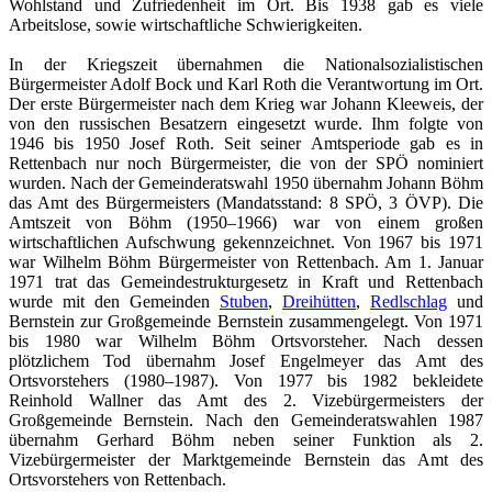
Wohlstand und Zufriedenheit im Ort. Bis 1938 gab es viele
Arbeitslose, sowie wirtschaftliche Schwierigkeiten.
In der Kriegszeit übernahmen die Nationalsozialistischen
Bürgermeister Adolf Bock und Karl Roth die Verantwortung im Ort.
Der erste Bürgermeister nach dem Krieg war Johann Kleeweis, der
von den russischen Besatzern eingesetzt wurde. Ihm folgte von
1946 bis 1950 Josef Roth. Seit seiner Amtsperiode gab es in
Rettenbach nur noch Bürgermeister, die von der SPÖ nominiert
wurden. Nach der Gemeinderatswahl 1950 übernahm Johann Böhm
das Amt des Bürgermeisters (Mandatsstand: 8 SPÖ, 3 ÖVP). Die
Amtszeit von Böhm (1950–1966) war von einem großen
wirtschaftlichen Aufschwung gekennzeichnet. Von 1967 bis 1971
war Wilhelm Böhm Bürgermeister von Rettenbach. Am 1. Januar
1971 trat das Gemeindestrukturgesetz in Kraft und Rettenbach
wurde mit den Gemeinden
Stuben
,
Dreihütten
,
Redlschlag
und
Bernstein zur Großgemeinde Bernstein zusammengelegt. Von 1971
bis 1980 war Wilhelm Böhm Ortsvorsteher. Nach dessen
plötzlichem Tod übernahm Josef Engelmeyer das Amt des
Ortsvorstehers (1980–1987). Von 1977 bis 1982 bekleidete
Reinhold Wallner das Amt des 2. Vizebürgermeisters der
Großgemeinde Bernstein. Nach den Gemeinderatswahlen 1987
übernahm Gerhard Böhm neben seiner Funktion als 2.
Vizebürgermeister der Marktgemeinde Bernstein das Amt des
Ortsvorstehers von Rettenbach.