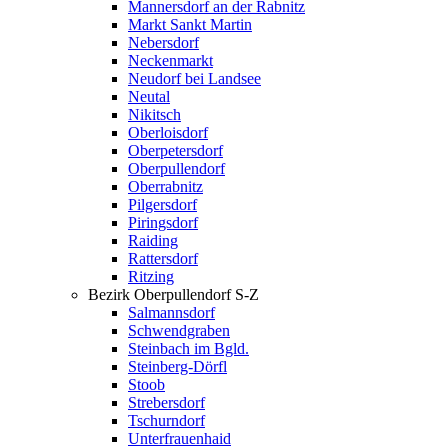
Mannersdorf an der Rabnitz
Markt Sankt Martin
Nebersdorf
Neckenmarkt
Neudorf bei Landsee
Neutal
Nikitsch
Oberloisdorf
Oberpetersdorf
Oberpullendorf
Oberrabnitz
Pilgersdorf
Piringsdorf
Raiding
Rattersdorf
Ritzing
Bezirk Oberpullendorf S-Z
Salmannsdorf
Schwendgraben
Steinbach im Bgld.
Steinberg-Dörfl
Stoob
Strebersdorf
Tschurndorf
Unterfrauenhaid