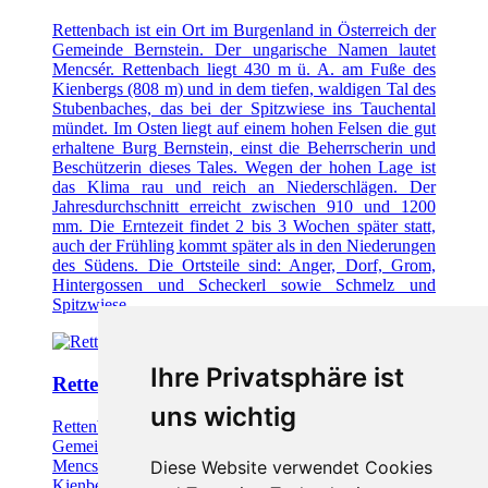
Rettenbach ist ein Ort im Burgenland in Österreich der
Gemeinde Bernstein. Der ungarische Namen lautet
Mencsér. Rettenbach liegt 430 m ü. A. am Fuße des
Kienbergs (808 m) und in dem tiefen, waldigen Tal des
Stubenbaches, das bei der Spitzwiese ins Tauchental
mündet. Im Osten liegt auf einem hohen Felsen die gut
erhaltene Burg Bernstein, einst die Beherrscherin und
Beschützerin dieses Tales. Wegen der hohen Lage ist
das Klima rau und reich an Niederschlägen. Der
Jahresdurchschnitt erreicht zwischen 910 und 1200
mm. Die Erntezeit findet 2 bis 3 Wochen später statt,
auch der Frühling kommt später als in den Niederungen
des Südens. Die Ortsteile sind: Anger, Dorf, Grom,
Hintergossen und Scheckerl sowie Schmelz und
Spitzwiese.
Ihre Privatsphäre ist
Rettenbach, Willkommen
uns wichtig
Rettenbach ist ein Ort im Burgenland in Österreich der
Gemeinde Bernstein. Der ungarische Namen lautet
Mencsér. Rettenbach liegt 430 m ü. A. am Fuße des
Diese Website verwendet Cookies
Kienbergs (808 m) und in dem tiefen, waldigen Tal des