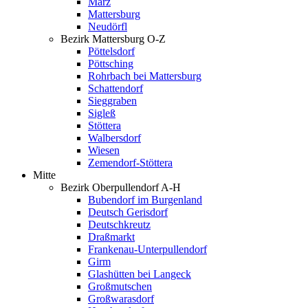
Marz
Mattersburg
Neudörfl
Bezirk Mattersburg O-Z
Pöttelsdorf
Pöttsching
Rohrbach bei Mattersburg
Schattendorf
Sieggraben
Sigleß
Stöttera
Walbersdorf
Wiesen
Zemendorf-Stöttera
Mitte
Bezirk Oberpullendorf A-H
Bubendorf im Burgenland
Deutsch Gerisdorf
Deutschkreutz
Draßmarkt
Frankenau-Unterpullendorf
Girm
Glashütten bei Langeck
Großmutschen
Großwarasdorf