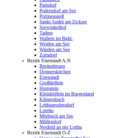
Parndorf
Podersdorf am See
Potzneusiedl
Sankt Andrä am Zicksee
Seewinkelhof
Tadten
Wallern im Bgld.
Weiden am See
Winden am See
Zurndorf
Bezirk Eisenstadt A-N
Breitenbrunn
Donnerskirchen
Eisenstadt
Großhöflein
Hornstein
Kleinhöflein im Burgenland
Klingenbach
Leithaprodersdorf
Loretto
Mörbisch am See
Müllendorf
Neufeld an der Leitha
Bezirk Eisenstadt O-Z