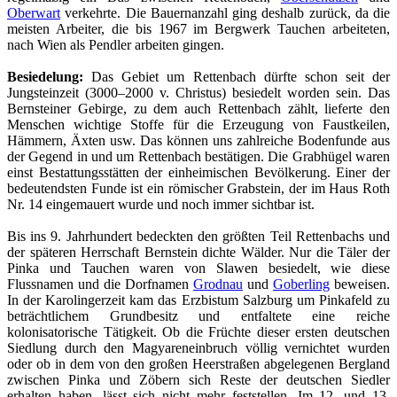
Oberwart
verkehrte. Die Bauernanzahl ging deshalb zurück, da die
meisten Arbeiter, die bis 1967 im Bergwerk Tauchen arbeiteten,
nach Wien als Pendler arbeiten gingen.
Besiedelung:
Das Gebiet um Rettenbach dürfte schon seit der
Jungsteinzeit (3000–2000 v. Christus) besiedelt worden sein. Das
Bernsteiner Gebirge, zu dem auch Rettenbach zählt, lieferte den
Menschen wichtige Stoffe für die Erzeugung von Faustkeilen,
Hämmern, Äxten usw. Das können uns zahlreiche Bodenfunde aus
der Gegend in und um Rettenbach bestätigen. Die Grabhügel waren
einst Bestattungsstätten der einheimischen Bevölkerung. Einer der
bedeutendsten Funde ist ein römischer Grabstein, der im Haus Roth
Nr. 14 eingemauert wurde und noch immer sichtbar ist.
Bis ins 9. Jahrhundert bedeckten den größten Teil Rettenbachs und
der späteren Herrschaft Bernstein dichte Wälder. Nur die Täler der
Pinka und Tauchen waren von Slawen besiedelt, wie diese
Flussnamen und die Dorfnamen
Grodnau
und
Goberling
beweisen.
In der Karolingerzeit kam das Erzbistum Salzburg um Pinkafeld zu
beträchtlichem Grundbesitz und entfaltete eine reiche
kolonisatorische Tätigkeit. Ob die Früchte dieser ersten deutschen
Siedlung durch den Magyareneinbruch völlig vernichtet wurden
oder ob in dem von den großen Heerstraßen abgelegenen Bergland
zwischen Pinka und Zöbern sich Reste der deutschen Siedler
erhalten haben, lässt sich nicht mehr feststellen. Im 12. und 13.