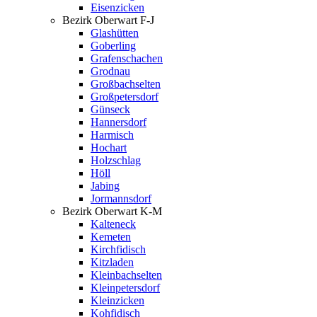
Eisenzicken
Bezirk Oberwart F-J
Glashütten
Goberling
Grafenschachen
Grodnau
Großbachselten
Großpetersdorf
Günseck
Hannersdorf
Harmisch
Hochart
Holzschlag
Höll
Jabing
Jormannsdorf
Bezirk Oberwart K-M
Kalteneck
Kemeten
Kirchfidisch
Kitzladen
Kleinbachselten
Kleinpetersdorf
Kleinzicken
Kohfidisch