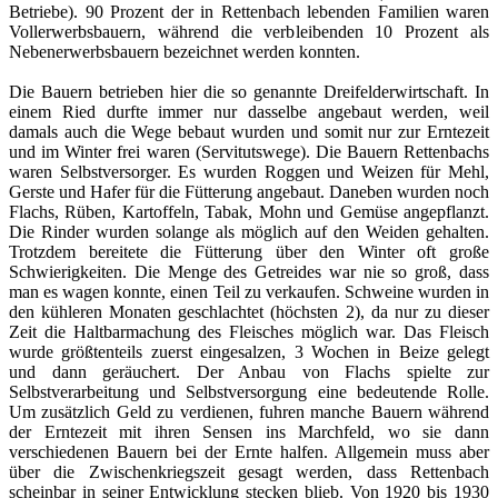
Betriebe). 90 Prozent der in Rettenbach lebenden Familien waren
Vollerwerbsbauern, während die verbleibenden 10 Prozent als
Nebenerwerbsbauern bezeichnet werden konnten.
Die Bauern betrieben hier die so genannte Dreifelderwirtschaft. In
einem Ried durfte immer nur dasselbe angebaut werden, weil
damals auch die Wege bebaut wurden und somit nur zur Erntezeit
und im Winter frei waren (Servitutswege). Die Bauern Rettenbachs
waren Selbstversorger. Es wurden Roggen und Weizen für Mehl,
Gerste und Hafer für die Fütterung angebaut. Daneben wurden noch
Flachs, Rüben, Kartoffeln, Tabak, Mohn und Gemüse angepflanzt.
Die Rinder wurden solange als möglich auf den Weiden gehalten.
Trotzdem bereitete die Fütterung über den Winter oft große
Schwierigkeiten. Die Menge des Getreides war nie so groß, dass
man es wagen konnte, einen Teil zu verkaufen. Schweine wurden in
den kühleren Monaten geschlachtet (höchsten 2), da nur zu dieser
Zeit die Haltbarmachung des Fleisches möglich war. Das Fleisch
wurde größtenteils zuerst eingesalzen, 3 Wochen in Beize gelegt
und dann geräuchert. Der Anbau von Flachs spielte zur
Selbstverarbeitung und Selbstversorgung eine bedeutende Rolle.
Um zusätzlich Geld zu verdienen, fuhren manche Bauern während
der Erntezeit mit ihren Sensen ins Marchfeld, wo sie dann
verschiedenen Bauern bei der Ernte halfen. Allgemein muss aber
über die Zwischenkriegszeit gesagt werden, dass Rettenbach
scheinbar in seiner Entwicklung stecken blieb. Von 1920 bis 1930