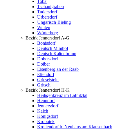
Tobaj
Tschanigraben
Tudersdorf
Urbersdorf
Ungarisch-Bieling
Winten
Wörterberg
Bezirk Jennersdorf A-G
Bonisdorf
Deutsch Minihof
Deutsch Kaltenbrunn
Dobersdorf
Doiber
Eisenberg an der Raab
Eltendorf
Grieselstein
Gritsch
Bezirk Jennersdorf H-K
Heiligenkreuz im Lafnitztal
Henndorf
Jennersdorf
Kalch
Königsdorf
Krobotek
Krottendorf b. Neuhaus am Klausenbach