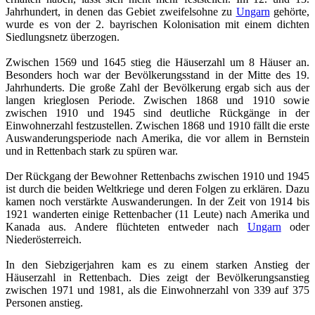
Jahrhundert, in denen das Gebiet zweifelsohne zu
Ungarn
gehörte,
wurde es von der 2. bayrischen Kolonisation mit einem dichten
Siedlungsnetz überzogen.
Zwischen 1569 und 1645 stieg die Häuserzahl um 8 Häuser an.
Besonders hoch war der Bevölkerungsstand in der Mitte des 19.
Jahrhunderts. Die große Zahl der Bevölkerung ergab sich aus der
langen krieglosen Periode. Zwischen 1868 und 1910 sowie
zwischen 1910 und 1945 sind deutliche Rückgänge in der
Einwohnerzahl festzustellen. Zwischen 1868 und 1910 fällt die erste
Auswanderungsperiode nach Amerika, die vor allem in Bernstein
und in Rettenbach stark zu spüren war.
Der Rückgang der Bewohner Rettenbachs zwischen 1910 und 1945
ist durch die beiden Weltkriege und deren Folgen zu erklären. Dazu
kamen noch verstärkte Auswanderungen. In der Zeit von 1914 bis
1921 wanderten einige Rettenbacher (11 Leute) nach Amerika und
Kanada aus. Andere flüchteten entweder nach
Ungarn
oder
Niederösterreich.
In den Siebzigerjahren kam es zu einem starken Anstieg der
Häuserzahl in Rettenbach. Dies zeigt der Bevölkerungsanstieg
zwischen 1971 und 1981, als die Einwohnerzahl von 339 auf 375
Personen anstieg.