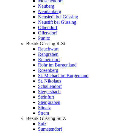
Moschendorf
Neuberg
Neudauberg
Neusiedl bei Güssing
Neustift bei Güssing
Olbendorf
Ollersdorf
Punitz
Bezirk Güssing R-St
Rauchwart
Rehgraben
Reinersdorf
Rohr im Burgenland
Rosenberg
St. Michael im Burgenland
St. Nikolaus
Schallendorf
Stegersbach
Steinfurt
Steingraben
Stinatz
Strem
Bezirk Güssing Su-Z
Sulz
Sumetendorf