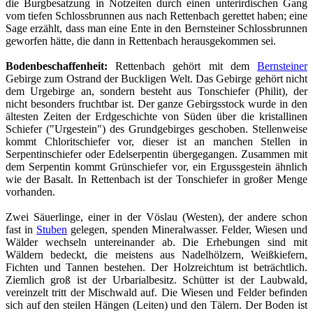
die Burgbesatzung in Notzeiten durch einen unterirdischen Gang
vom tiefen Schlossbrunnen aus nach Rettenbach gerettet haben; eine
Sage erzählt, dass man eine Ente in den Bernsteiner Schlossbrunnen
geworfen hätte, die dann in Rettenbach herausgekommen sei.
Bodenbeschaffenheit:
Rettenbach gehört mit dem
Bernsteiner
Gebirge zum Ostrand der Buckligen Welt. Das Gebirge gehört nicht
dem Urgebirge an, sondern besteht aus Tonschiefer (Philit), der
nicht besonders fruchtbar ist. Der ganze Gebirgsstock wurde in den
ältesten Zeiten der Erdgeschichte von Süden über die kristallinen
Schiefer ("Urgestein") des Grundgebirges geschoben. Stellenweise
kommt Chloritschiefer vor, dieser ist an manchen Stellen in
Serpentinschiefer oder Edelserpentin übergegangen. Zusammen mit
dem Serpentin kommt Grünschiefer vor, ein Ergussgestein ähnlich
wie der Basalt. In Rettenbach ist der Tonschiefer in großer Menge
vorhanden.
Zwei Säuerlinge, einer in der Vöslau (Westen), der andere schon
fast in
Stuben
gelegen, spenden Mineralwasser. Felder, Wiesen und
Wälder wechseln untereinander ab. Die Erhebungen sind mit
Wäldern bedeckt, die meistens aus Nadelhölzern, Weißkiefern,
Fichten und Tannen bestehen. Der Holzreichtum ist beträchtlich.
Ziemlich groß ist der Urbarialbesitz. Schütter ist der Laubwald,
vereinzelt tritt der Mischwald auf. Die Wiesen und Felder befinden
sich auf den steilen Hängen (Leiten) und den Tälern. Der Boden ist