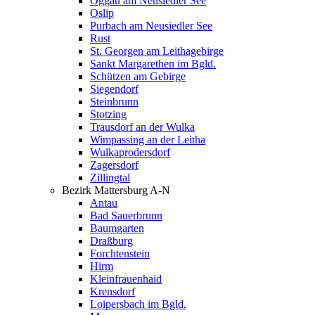
Oggau am Neusiedler See
Oslip
Purbach am Neusiedler See
Rust
St. Georgen am Leithagebirge
Sankt Margarethen im Bgld.
Schützen am Gebirge
Siegendorf
Steinbrunn
Stotzing
Trausdorf an der Wulka
Wimpassing an der Leitha
Wulkaprodersdorf
Zagersdorf
Zillingtal
Bezirk Mattersburg A-N
Antau
Bad Sauerbrunn
Baumgarten
Draßburg
Forchtenstein
Hirm
Kleinfrauenhaid
Krensdorf
Loipersbach im Bgld.