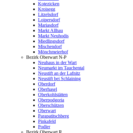
Kotezicken
Kroisegg
Litzelsdorf
Loipersdorf
Mariasdorf
Markt Allhau
Markt Neuhodis
Miedlingsdorf
Mischendorf
Mönchmeierhof
Bezirk Oberwart N-P
Neuhaus in der Wart
Neumarkt im Tauchental
Neustift an der Lafnitz
Neustift bei Schlaining
Oberdorf
Oberhasel
Oberkohlstätten
Oberpodgoria
Oberschützen
Oberwart
Parapatitschberg
Pinkafeld
Podler
Bezirk Oberwart R