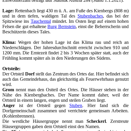
Einwohnerzahl beträgt laut Statistik Austria 284 (Stand 1.1.2021).
Lage:
Rettenbach liegt 430 m ü. A. am Fuße des Kienbergs (808 m)
und in dem tiefen, waldigen Tal des
Stubenbaches
, das bei der
Spitzwiese ins
Tauchental
mündet. Im Osten liegt auf einem hohen
Felsen die gut erhaltene
Burg Bernstein
, einst die Beherrscherin und
Beschützerin dieses Tales.
Klima:
Wegen der hohen Lage ist das Klima rau und reich an
Niederschlägen. Der Jahresdurchschnitt erreicht zwischen 910 und
1200 mm. Die Erntezeit findet 2 bis 3 Wochen später statt, auch der
Frühling kommt später als in den Niederungen des Südens.
Ortsteile:
Der Ortsteil
Dorf
stellt das Zentrum des Ortes dar. Hier befindet sich
auch das Gemeindehaus, das gleichzeitig als Feuerwehrhaus genutzt
wird.
Grom
nennt man den Ostteil des Ortes. Die Häuser stehen in der
Nähe des Kienbergbaches. Der Name kommt daher, weil der
Ortsteil in einem langen, engen und steilen Graben liegt.
Anger
ist der Ortsteil gegen
Stuben
. Hier fand sich die
Dorfgemeinschaft zusammen und verrichtete gemeinsam Arbeiten.
(Kohlenbrennen).
Die westliche Häusergruppe nennt man
Scheckerl
. Zerstreute
Häusergruppen gaben dem Ortsteil einst den Namen.