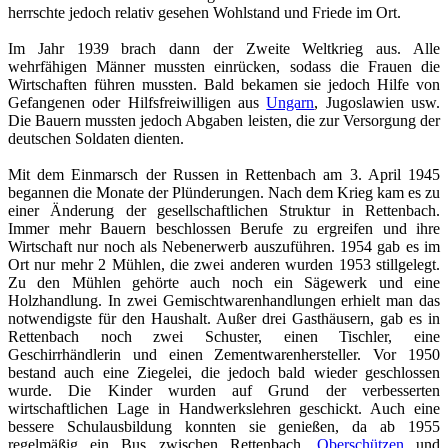
herrschte jedoch relativ gesehen Wohlstand und Friede im Ort.
Im Jahr 1939 brach dann der Zweite Weltkrieg aus. Alle
wehrfähigen Männer mussten einrücken, sodass die Frauen die
Wirtschaften führen mussten. Bald bekamen sie jedoch Hilfe von
Gefangenen oder Hilfsfreiwilligen aus
Ungarn
, Jugoslawien usw.
Die Bauern mussten jedoch Abgaben leisten, die zur Versorgung der
deutschen Soldaten dienten.
Mit dem Einmarsch der Russen in Rettenbach am 3. April 1945
begannen die Monate der Plünderungen. Nach dem Krieg kam es zu
einer Änderung der gesellschaftlichen Struktur in Rettenbach.
Immer mehr Bauern beschlossen Berufe zu ergreifen und ihre
Wirtschaft nur noch als Nebenerwerb auszuführen. 1954 gab es im
Ort nur mehr 2 Mühlen, die zwei anderen wurden 1953 stillgelegt.
Zu den Mühlen gehörte auch noch ein Sägewerk und eine
Holzhandlung. In zwei Gemischtwarenhandlungen erhielt man das
notwendigste für den Haushalt. Außer drei Gasthäusern, gab es in
Rettenbach noch zwei Schuster, einen Tischler, eine
Geschirrhändlerin und einen Zementwarenhersteller. Vor 1950
bestand auch eine Ziegelei, die jedoch bald wieder geschlossen
wurde. Die Kinder wurden auf Grund der verbesserten
wirtschaftlichen Lage in Handwerkslehren geschickt. Auch eine
bessere Schulausbildung konnten sie genießen, da ab 1955
regelmäßig ein Bus zwischen Rettenbach,
Oberschützen
und