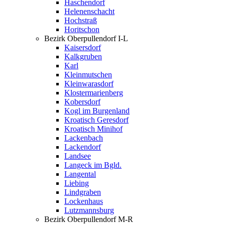
Haschendorf
Helenenschacht
Hochstraß
Horitschon
Bezirk Oberpullendorf I-L
Kaisersdorf
Kalkgruben
Karl
Kleinmutschen
Kleinwarasdorf
Klostermarienberg
Kobersdorf
Kogl im Burgenland
Kroatisch Geresdorf
Kroatisch Minihof
Lackenbach
Lackendorf
Landsee
Langeck im Bgld.
Langental
Liebing
Lindgraben
Lockenhaus
Lutzmannsburg
Bezirk Oberpullendorf M-R