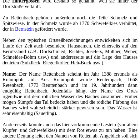
Die
Hintergossen
wird deshalb so genannt, weil sie hinter der
Dorfstraße verläuft.
Zu Rettenbach gehören außerdem noch die Teile Schmelz und
Spitzwiese. In der Schmelz wurde ab 1770 Schwefelkies verhüttet,
der in
Bernstein
gefördert wurde.
Neben den typischen Ortsteilbezeichnungen entwickelten sich im
Laufe der Zeit auch besondere Hausnamen, die einerseits auf den
Berufsstand (z.B. Dorfschmied, Richter, Josefers, Müllner, Weber,
Schneider-Böhm usw.) und andererseits auf die Lage des Hauses
deuteten (Sulzfleck, Riegerlkoller, Heh-Bock usw.).
Name:
Der Name Rettenbach scheint im Jahr 1388 erstmals als
Rotumpoh auf. Aus Rotumpoh wurde Reutempach, 1668
Retenbach, 1773 Reuttenbach und im 19. Jahrhundert dann
endgültig Rettenbach. Jedenfalls hängt der Name des Ortes
irgendwie mit dem rötlichen Wasser des Baches zusammen. Früher
mögen Sümpfe das Tal bedeckt haben und die rötliche Färbung des
Baches wird wahrscheinlich stärker gewesen sein. Das Wasser ist
sehr eisenhaltig (Säuerling).
Andererseits könnte auch das hier vorkommende Gestein (vor allem
Kupfer- und Schwefelkies) mit dem Rot etwas zu tun haben. Eine
andere Deutung leitet den Namen von Retten ab. Angeblich soll sich